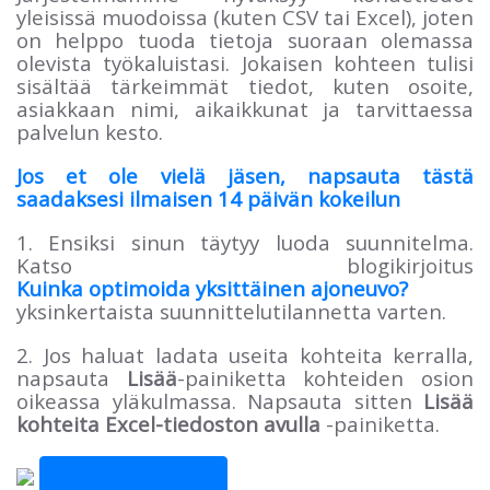
yleisissä muodoissa (kuten CSV tai Excel), joten
on helppo tuoda tietoja suoraan olemassa
olevista työkaluistasi. Jokaisen kohteen tulisi
sisältää tärkeimmät tiedot, kuten osoite,
asiakkaan nimi, aikaikkunat ja tarvittaessa
palvelun kesto.
Jos et ole vielä jäsen, napsauta tästä
saadaksesi ilmaisen 14 päivän kokeilun
1. Ensiksi sinun täytyy luoda suunnitelma.
Katso blogikirjoitus
Kuinka optimoida yksittäinen ajoneuvo?
yksinkertaista suunnittelutilannetta varten.
2. Jos haluat ladata useita kohteita kerralla,
napsauta
Lisää
-painiketta kohteiden osion
oikeassa yläkulmassa. Napsauta sitten
Lisää
kohteita Excel-tiedoston avulla
-painiketta.
Takaisin blogiin