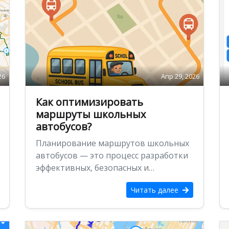
26
Апр 29, 2026
Как оптимизировать
маршруты школьных
автобусов?
Планирование маршрутов школьных
автобусов — это процесс разработки
эффективных, безопасных и
экономически выгодных маршрутов
Читать далее
для перевозки учащихся между их
домами …