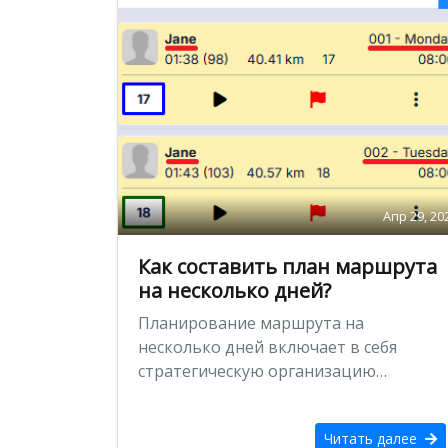
Апр 29, 20
Как составить план маршрута
на несколько дней?
Планирование маршрута на
несколько дней включает в себя
стратегическую организацию
маршрутов, охватывающих два или
более дней, и обычно используется в
Читать далее
…