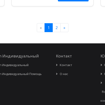
выполнить серию остановок …
«
1
2
»
in Индивидуальный
Контакт
Ю
in Индивидуальный
Контакт
R
in Индивидуальный Помощь
О нас
R
Ro
ко