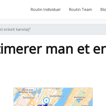
Routin Individuel
Routin Team
Bl
t enkelt køretøj?
imerer man et en