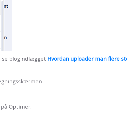
g, se blogindlægget
Hvordan uploader man flere stop
ægningsskærmen
k på Optimer.